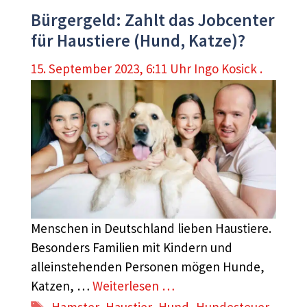
Bürgergeld: Zahlt das Jobcenter
für Haustiere (Hund, Katze)?
15. September 2023, 6:11 Uhr
Ingo Kosick .
Menschen in Deutschland lieben Haustiere.
Besonders Familien mit Kindern und
alleinstehenden Personen mögen Hunde,
Katzen, …
Weiterlesen …
Schlagwörter
Hamster
,
Haustier
,
Hund
,
Hundesteuer
,