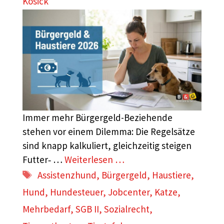
Kosick
Immer mehr Bürgergeld-Beziehende
stehen vor einem Dilemma: Die Regelsätze
sind knapp kalkuliert, gleichzeitig steigen
Futter‑ …
Weiterlesen …
Schlagwörter
Assistenzhund
,
Bürgergeld
,
Haustiere
,
Hund
,
Hundesteuer
,
Jobcenter
,
Katze
,
Mehrbedarf
,
SGB II
,
Sozialrecht
,