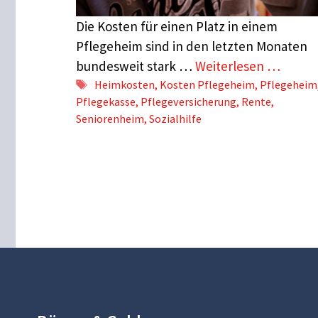
Die Kosten für einen Platz in einem
Pflegeheim sind in den letzten Monaten
bundesweit stark …
Weiterlesen …
Schlagwörter
Heimkosten
,
Kosten Pflegeheim
,
Pflegeheim
Pflegekasse
,
Pflegeversicherung
,
Rente
,
Seniorenheim
,
Sozialhilfe