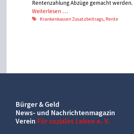
Rentenzahlung Abzüge gemacht werden.
Weiterlesen …
Schlagwörter
Krankenkassen Zusatzbeitrags
,
Rente
Bürger & Geld
News- und Nachrichtenmagazin
Verein
Für soziales Leben e. V.