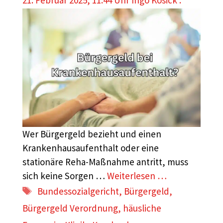
21. Februar 2025, 11:44 Uhr
Ingo Kosick .
Wer Bürgergeld bezieht und einen
Krankenhausaufenthalt oder eine
stationäre Reha-Maßnahme antritt, muss
sich keine Sorgen …
Weiterlesen …
Schlagwörter
Bundessozialgericht
,
Bürgergeld
,
Bürgergeld Verordnung
,
häusliche