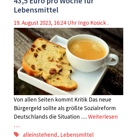
43,5 Euro pro Woche für
Lebensmittel
19. August 2023, 16:24 Uhr
Ingo Kosick .
Von allen Seiten kommt Kritik Das neue
Bürgergeld sollte als größte Sozialreform
Deutschlands die Situation …
Weiterlesen
…
Schlagwörter
alleinstehend
,
Lebensmittel