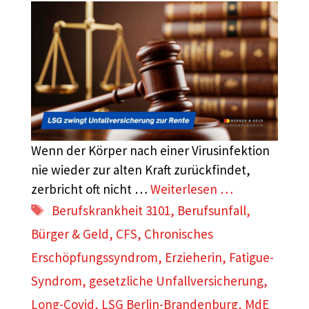
Wenn der Körper nach einer Virusinfektion
nie wieder zur alten Kraft zurückfindet,
zerbricht oft nicht …
Weiterlesen …
Schlagwörter
Berufskrankheit 3101
,
Berufsunfall
,
Bürger & Geld
,
CFS
,
Chronisches
Erschöpfungssyndrom
,
Erzieherin
,
Fatigue-
Syndrom
,
gesetzliche Unfallversicherung
,
Long-Covid
,
LSG Berlin-Brandenburg
,
MdE