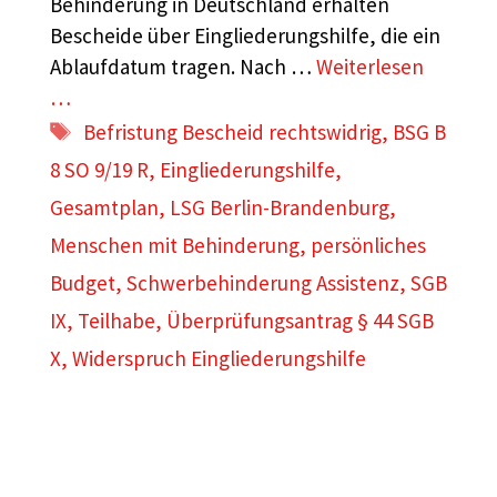
Behinderung in Deutschland erhalten
Bescheide über Eingliederungshilfe, die ein
Ablaufdatum tragen. Nach …
Weiterlesen
…
Schlagwörter
Befristung Bescheid rechtswidrig
,
BSG B
8 SO 9/19 R
,
Eingliederungshilfe
,
Gesamtplan
,
LSG Berlin-Brandenburg
,
Menschen mit Behinderung
,
persönliches
Budget
,
Schwerbehinderung Assistenz
,
SGB
IX
,
Teilhabe
,
Überprüfungsantrag § 44 SGB
X
,
Widerspruch Eingliederungshilfe