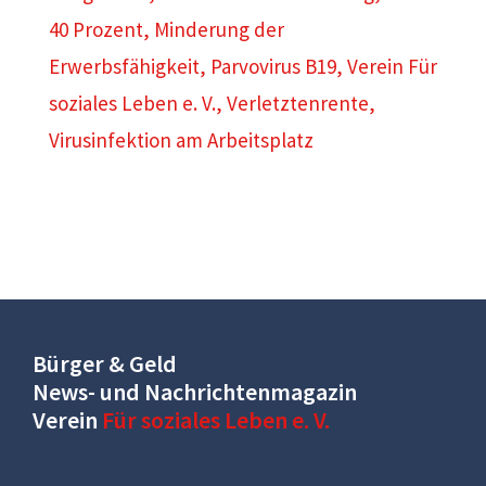
40 Prozent
,
Minderung der
Erwerbsfähigkeit
,
Parvovirus B19
,
Verein Für
soziales Leben e. V.
,
Verletztenrente
,
Virusinfektion am Arbeitsplatz
Bürger & Geld
News- und Nachrichtenmagazin
Verein
Für soziales Leben e. V.