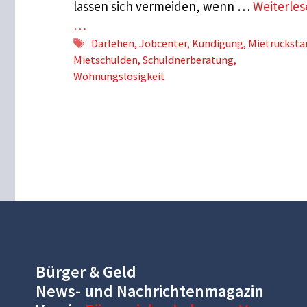
lassen sich vermeiden, wenn …
Weiterle
…
Schlagwörter
Darlehen
,
Jobcenter
,
Kündigung
,
Mietrücksta
Mietschulden
,
Schuldnerberatung
,
Wohnungslosigkeit
Bürger & Geld
News- und Nachrichtenmagazin