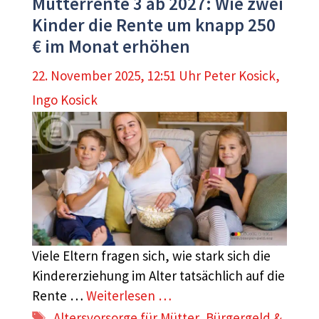
Mütterrente 3 ab 2027: Wie zwei
Kinder die Rente um knapp 250
€ im Monat erhöhen
22. November 2025, 12:51 Uhr
Peter Kosick
,
Ingo Kosick
Viele Eltern fragen sich, wie stark sich die
Kindererziehung im Alter tatsächlich auf die
Rente …
Weiterlesen …
Schlagwörter
Altersvorsorge für Mütter
,
Bürgergeld &