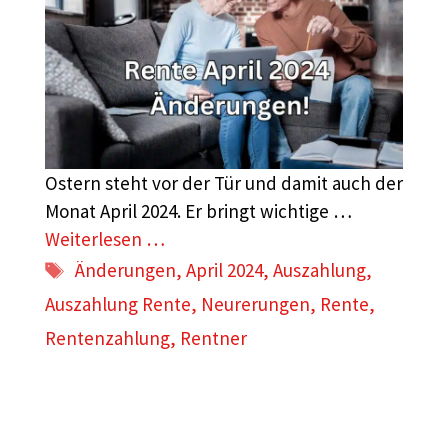
Ostern steht vor der Tür und damit auch der
Monat April 2024. Er bringt wichtige …
Weiterlesen …
Schlagwörter
Änderungen
,
April 2024
,
Auszahlung
,
Auszahlung Rente
,
Neurerungen
,
Rente
,
Rentenzahlung
,
Rentner