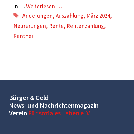
in …
Weiterlesen …
Schlagwörter
Änderungen
,
Auszahlung
,
März 2024
,
Neurerungen
,
Rente
,
Rentenzahlung
,
Rentner
Bürger & Geld
News- und Nachrichtenmagazin
Verein
Für soziales Leben e. V.