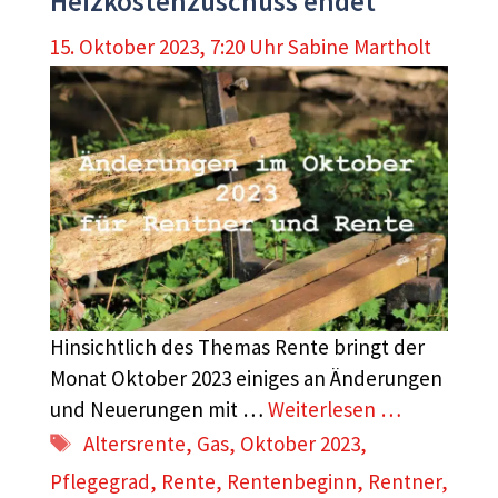
Heizkostenzuschuss endet
15. Oktober 2023, 7:20 Uhr
Sabine Martholt
Hinsichtlich des Themas Rente bringt der
Monat Oktober 2023 einiges an Änderungen
und Neuerungen mit …
Weiterlesen …
Schlagwörter
Altersrente
,
Gas
,
Oktober 2023
,
Pflegegrad
,
Rente
,
Rentenbeginn
,
Rentner
,