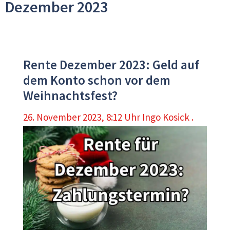
Dezember 2023
Rente Dezember 2023: Geld auf
dem Konto schon vor dem
Weihnachtsfest?
26. November 2023, 8:12 Uhr
Ingo Kosick .