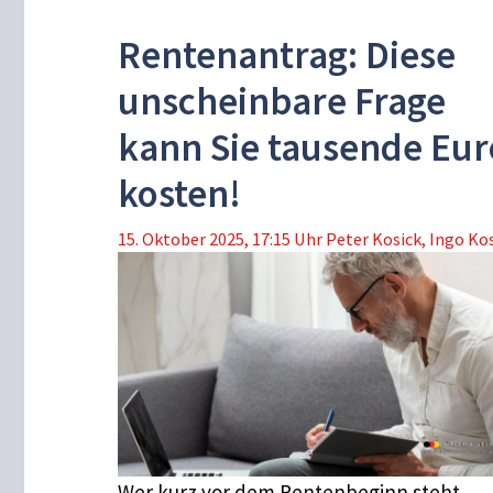
Rentenantrag: Diese
unscheinbare Frage
kann Sie tausende Eur
kosten!
15. Oktober 2025, 17:15 Uhr
Peter Kosick
,
Ingo Ko
Wer kurz vor dem Rentenbeginn steht,