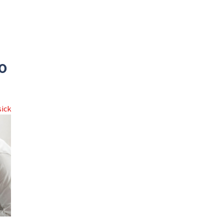
o
sick