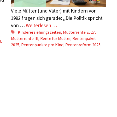
Viele Mütter (und Väter) mit Kindern vor
n
1992 fragen sich gerade: „Die Politik spricht
von …
Weiterlesen …
Schlagwörter
Kindererziehungszeiten
,
Mütterrente 2027
,
,
Mütterrente III
,
Rente für Mütter
,
Rentenpaket
d
,
2025
,
Rentenpunkte pro Kind
,
Rentenreform 2025