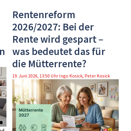
Rentenreform
2026/2027: Bei der
Rente wird gespart –
n
was bedeutet das für
die Mütterrente?
19. Juni 2026, 13:50 Uhr
Ingo Kosick
,
Peter Kosick
nd