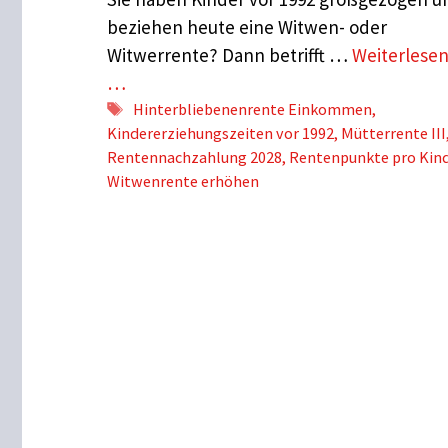
beziehen heute eine Witwen- oder
Witwerrente? Dann betrifft …
Weiterlese
…
Schlagwörter
Hinterbliebenenrente Einkommen
,
Kindererziehungszeiten vor 1992
,
Mütterrente III
Rentennachzahlung 2028
,
Rentenpunkte pro Kin
Witwenrente erhöhen