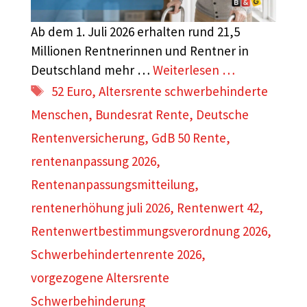
Ab dem 1. Juli 2026 erhalten rund 21,5
Millionen Rentnerinnen und Rentner in
Deutschland mehr …
Weiterlesen …
Schlagwörter
52 Euro
,
Altersrente schwerbehinderte
Menschen
,
Bundesrat Rente
,
Deutsche
Rentenversicherung
,
GdB 50 Rente
,
rentenanpassung 2026
,
Rentenanpassungsmitteilung
,
rentenerhöhung juli 2026
,
Rentenwert 42
,
Rentenwertbestimmungsverordnung 2026
,
Schwerbehindertenrente 2026
,
vorgezogene Altersrente
Schwerbehinderung