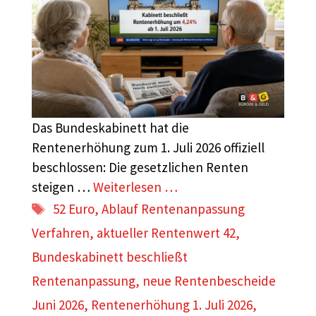
Das Bundeskabinett hat die
Rentenerhöhung zum 1. Juli 2026 offiziell
beschlossen: Die gesetzlichen Renten
steigen …
Weiterlesen …
Schlagwörter
52 Euro
,
Ablauf Rentenanpassung
Verfahren
,
aktueller Rentenwert 42
,
Bundeskabinett beschließt
Rentenanpassung
,
neue Rentenbescheide
Juni 2026
,
Rentenerhöhung 1. Juli 2026
,