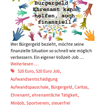
Wer Bürgergeld bezieht, möchte seine
finanzielle Situation so schnell wie möglich
verbessern. Ein eigener Vollzeit-Job …
Weiterlesen …
Schlagwörter
520 Euro
,
520 Euro Job
,
Aufwandsentschädigung
Aufwandspauschale
,
Bürgergeld
,
Caritas
,
Ehrenamt
,
ehrenamtliche Tätigkeit
,
Minijob
,
Sportverein
,
steuerfrei