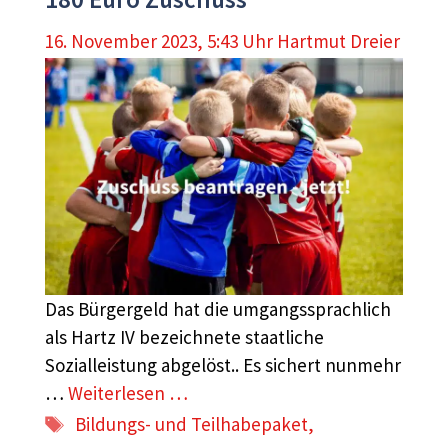
16. November 2023, 5:43 Uhr
Hartmut Dreier
Das Bürgergeld hat die umgangssprachlich
als Hartz IV bezeichnete staatliche
Sozialleistung abgelöst.. Es sichert nunmehr
…
Weiterlesen …
Schlagwörter
Bildungs- und Teilhabepaket
,