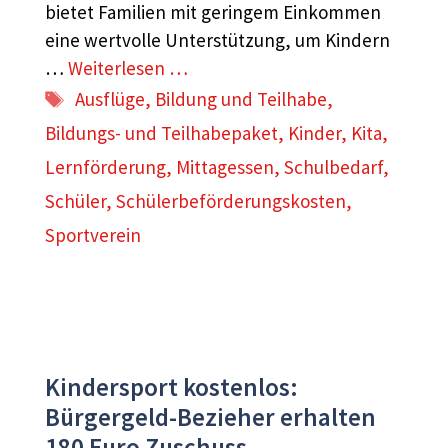
bietet Familien mit geringem Einkommen
eine wertvolle Unterstützung, um Kindern
…
Weiterlesen …
Schlagwörter
Ausflüge
,
Bildung und Teilhabe
,
Bildungs- und Teilhabepaket
,
Kinder
,
Kita
,
Lernförderung
,
Mittagessen
,
Schulbedarf
,
Schüler
,
Schülerbeförderungskosten
,
Sportverein
Kindersport kostenlos:
Bürgergeld-Bezieher erhalten
180 Euro Zuschuss