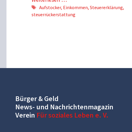
Schlagwörter
Aufstocker
,
Einkommen
,
Steuererklärung
,
steuerrückerstattung
Bürger & Geld
News- und Nachrichtenmagazin
Verein
Für soziales Leben e. V.