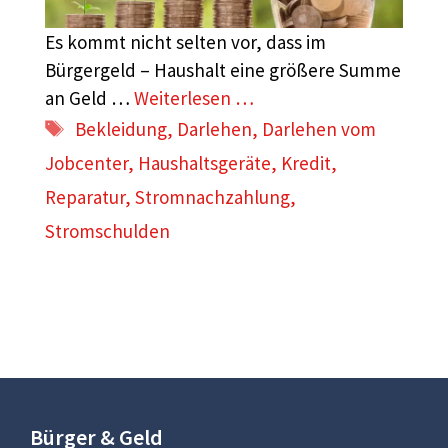
Es kommt nicht selten vor, dass im
Bürgergeld – Haushalt eine größere Summe
an Geld …
Weiterlesen …
Schlagwörter
Bekleidung
,
Darlehen
,
Darlehen vom
Jobcenter
,
Haushaltsgeräte
,
Kredit
,
Reparatur
,
Stromnachzahlung
,
Stromschulden
Bürger & Geld