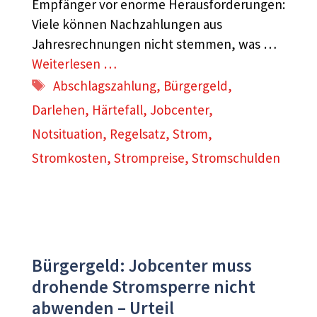
Empfänger vor enorme Herausforderungen:
Viele können Nachzahlungen aus
Jahresrechnungen nicht stemmen, was …
Weiterlesen …
Schlagwörter
Abschlagszahlung
,
Bürgergeld
,
Darlehen
,
Härtefall
,
Jobcenter
,
Notsituation
,
Regelsatz
,
Strom
,
Stromkosten
,
Strompreise
,
Stromschulden
Bürgergeld: Jobcenter muss
drohende Stromsperre nicht
abwenden – Urteil