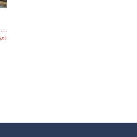
n …
get