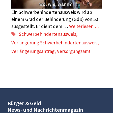
Ein Schwerbehindertenausweis wird ab
einem Grad der Behinderung (GdB) von 50
ausgestellt. Er dient dem …
Weiterlesen …
Schlagwörter
Schwerbehindertenausweis
,
Verlängerung Schwerbehindertenausweis
,
Verlängerungsantrag
,
Versorgungsamt
Bürger & Geld
News- und Nachrichtenmagazin