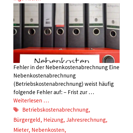
Fehler in der Nebenkostenabrechnung Eine
Nebenkostenabrechnung
(Betriebskostenabrechnung) weist häufig
folgende Fehler auf: – Frist zur …
Weiterlesen …
Schlagwörter
Betriebskostenabrechnung
,
Bürgergeld
,
Heizung
,
Jahresrechnung
,
Mieter
,
Nebenkosten
,