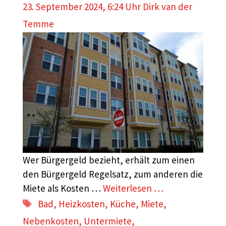
23. September 2024, 6:24 Uhr
Dirk van der
Temme
Wer Bürgergeld bezieht, erhält zum einen
den Bürgergeld Regelsatz, zum anderen die
Miete als Kosten …
Weiterlesen …
Schlagwörter
Bad
,
Heizkosten
,
Küche
,
Miete
,
Nebenkosten
,
Untermiete
,