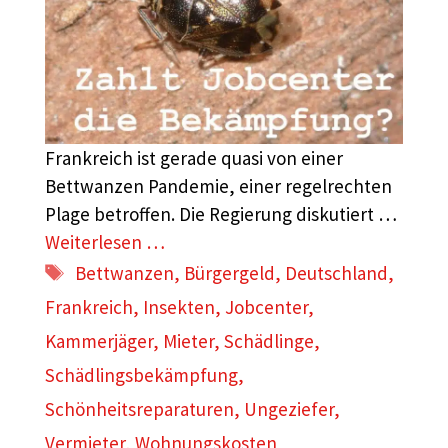
Frankreich ist gerade quasi von einer
Bettwanzen Pandemie, einer regelrechten
Plage betroffen. Die Regierung diskutiert …
Weiterlesen …
Schlagwörter
Bettwanzen
,
Bürgergeld
,
Deutschland
,
Frankreich
,
Insekten
,
Jobcenter
,
Kammerjäger
,
Mieter
,
Schädlinge
,
Schädlingsbekämpfung
,
Schönheitsreparaturen
,
Ungeziefer
,
Vermieter
,
Wohnungskosten