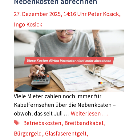
Nebenkosten abrechnen
27. Dezember 2025, 14:16 Uhr
Peter Kosick
,
Ingo Kosick
Viele Mieter zahlen noch immer für
Kabelfernsehen über die Nebenkosten –
obwohl das seit Juli …
Weiterlesen …
Schlagwörter
Betriebskosten
,
Breitbandkabel
,
Bürgergeld
,
Glasfaserentgelt
,