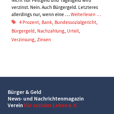
Nicht nur Festgeld und Tagesgeld wird
verzinst. Nein. Auch Bürgergeld. Letzteres
allerdings nur, wenn eine …
Weiterlesen …
Schlagwörter
4 Prozent
,
Bank
,
Bundessozialgericht
,
Bürgergeld
,
Nachzahlung
,
Urteil
,
Verzinsung
,
Zinsen
Bürger & Geld
News- und Nachrichtenmagazin
Verein
Für soziales Leben e. V.