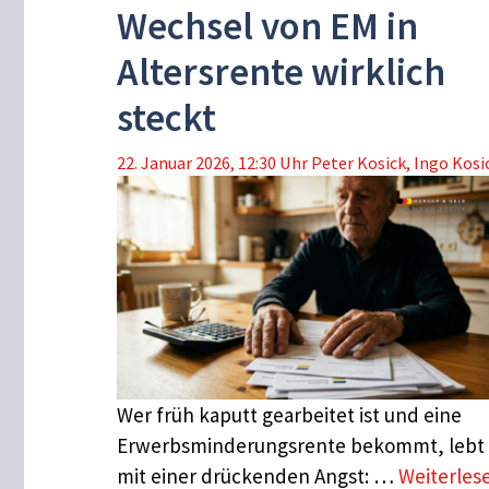
Wechsel von EM in
Altersrente wirklich
steckt
22. Januar 2026, 12:30 Uhr
Peter Kosick
,
Ingo Kosi
Wer früh kaputt gearbeitet ist und eine
Erwerbsminderungsrente bekommt, lebt 
mit einer drückenden Angst: …
Weiterles