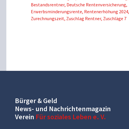
Bestandsrentner
,
Deutsche Rentenversicherung
,
Erwerbsminderungsrente
,
Rentenerhöhung 2024
Zurechnungszeit
,
Zuschlag Rentner
,
Zuschläge 7
Bürger & Geld
News- und Nachrichtenmagazin
Verein
Für soziales Leben e. V.