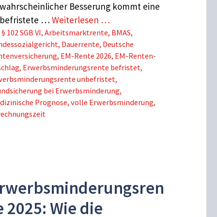
wahrscheinlicher Besserung kommt eine
befristete …
Weiterlesen …
Schlagwörter
§ 102 SGB VI
,
Arbeitsmarktrente
,
BMAS
,
ndessozialgericht
,
Dauerrente
,
Deutsche
ntenversicherung
,
EM-Rente 2026
,
EM-Renten-
schlag
,
Erwerbsminderungsrente befristet
,
werbsminderungsrente unbefristet
,
undsicherung bei Erwerbsminderung
,
dizinische Prognose
,
volle Erwerbsminderung
,
rechnungszeit
rwerbsminderungsren
e 2025: Wie die