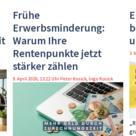
Frühe
E
Erwerbsminderung:
b
it
Warum Ihre
u
Rentenpunkte jetzt
3. 
stärker zählen
9. April 2026, 13:22 Uhr
Peter Kosick
,
Ingo Kosick
„R
gr