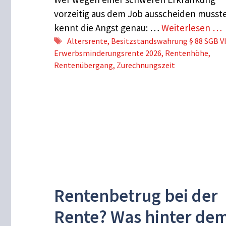
vorzeitig aus dem Job ausscheiden musst
kennt die Angst genau: …
Weiterlesen …
Schlagwörter
Altersrente
,
Besitzstandswahrung § 88 SGB V
Erwerbsminderungsrente 2026
,
Rentenhöhe
,
Rentenübergang
,
Zurechnungszeit
Rentenbetrug bei der
Rente? Was hinter de