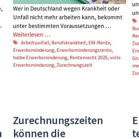
un
Wer in Deutschland wegen Krankheit oder
e,
un
Unfall nicht mehr arbeiten kann, bekommt
unter bestimmten Voraussetzungen …
I
,
Bu
Weiterlesen …
Re
Schlagwörter
Arbeitsunfall
,
Berufskrankheit
,
EM-Rente
,
Zu
Erwerbsminderung
,
Erwerbsminderungsrente
,
Er
halbe Erwerbsminderung
,
Rentenrecht 2025
,
volle
Gr
Erwerbsminderung
,
Zurechnungszeit
me
Zu
Zurechnungszeiten
E
m
können die
t