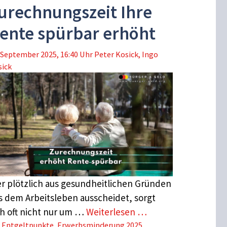
urechnungszeit Ihre
ente spürbar erhöht
 September 2025, 16:40 Uhr
Peter Kosick
,
Ingo
sick
r plötzlich aus gesundheitlichen Gründen
s dem Arbeitsleben ausscheidet, sorgt
ch oft nicht nur um …
Weiterlesen …
Schlagwörter
Entgeltpunkte
,
Erwerbsminderung 2025
,