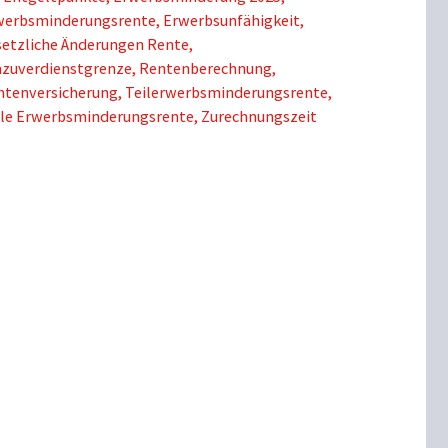
werbsminderungsrente
,
Erwerbsunfähigkeit
,
setzliche Änderungen Rente
,
nzuverdienstgrenze
,
Rentenberechnung
,
ntenversicherung
,
Teilerwerbsminderungsrente
,
lle Erwerbsminderungsrente
,
Zurechnungszeit