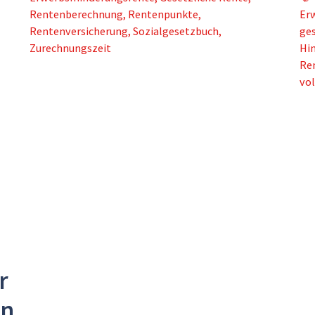
Rentenberechnung
,
Rentenpunkte
,
Er
Rentenversicherung
,
Sozialgesetzbuch
,
ge
Zurechnungszeit
Hi
Re
vo
r
en