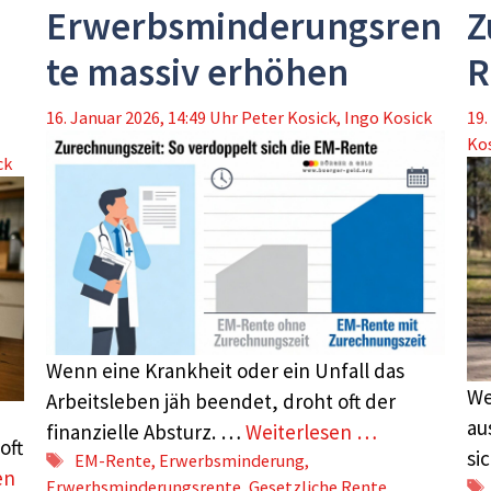
Erwerbsminderungsren
Z
te massiv erhöhen
R
16. Januar 2026, 14:49 Uhr
Peter Kosick
,
Ingo Kosick
19.
Ko
ck
Wenn eine Krankheit oder ein Unfall das
We
Arbeitsleben jäh beendet, droht oft der
au
finanzielle Absturz. …
Weiterlesen …
oft
si
Schlagwörter
EM-Rente
,
Erwerbsminderung
,
en
Erwerbsminderungsrente
,
Gesetzliche Rente
,