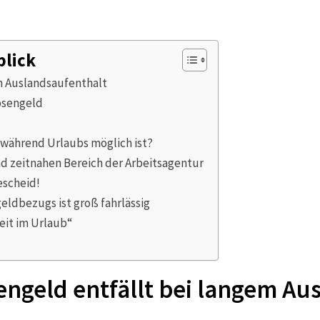
blick
m Auslandsaufenthalt
losengeld
d während Urlaubs möglich ist?
nd zeitnahen Bereich der Arbeitsagentur
escheid!
ldbezugs ist groß fahrlässig
eit im Urlaub“
engeld entfällt bei langem Au