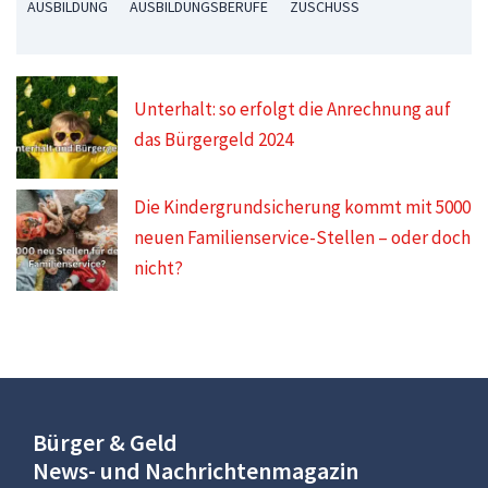
AUSBILDUNG
AUSBILDUNGSBERUFE
ZUSCHUSS
Unterhalt: so erfolgt die Anrechnung auf
das Bürgergeld 2024
Die Kindergrundsicherung kommt mit 5000
neuen Familienservice-Stellen – oder doch
nicht?
Bürger & Geld
News- und Nachrichtenmagazin