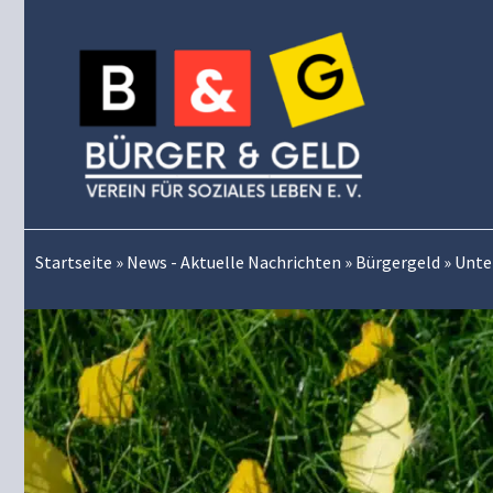
Zum
Inhalt
springen
Startseite
»
News - Aktuelle Nachrichten
»
Bürgergeld
»
Unter