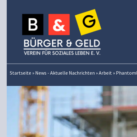
Zum
Inhalt
springen
Startseite
»
News - Aktuelle Nachrichten
»
Arbeit
»
Phantomlo