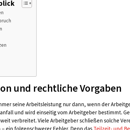
blick
en
pruch
n
zen
tion und rechtliche Vorgaben
nehmer seine Arbeitsleistung nur dann, wenn der Arbeitg
sanfall und wird einseitig vom Arbeitgeber bestimmt. G
 weit verbreitet. Viele Arbeitgeber schließen solche Ve
en – ein folgenschwerer Fehler. Denn das
Teilzeit- und B