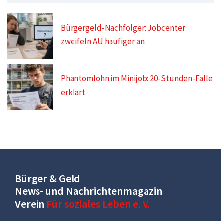
Bürgergeld-Nachfolger: Jobcenter
zweifeln AU häufiger an
Phantomlohn im Minijob: 20-Stunden-Falle
erklärt
Bürger & Geld
News- und Nachrichtenmagazin
Verein
Für soziales Leben e. V.