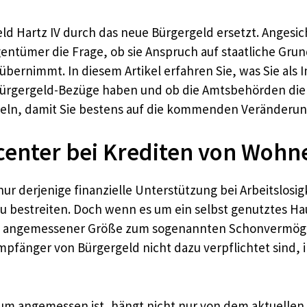
ld Hartz IV durch das neue Bürgergeld ersetzt. Angesich
ntümer die Frage, ob sie Anspruch auf staatliche Gru
übernimmt. In diesem Artikel erfahren Sie, was Sie al
 Bürgergeld-Bezüge haben und ob die Amtsbehörden di
tteln, damit Sie bestens auf die kommenden Veränderun
enter bei Krediten von Woh
 derjenige finanzielle Unterstützung bei Arbeitslosigke
zu bestreiten. Doch wenn es um ein selbst genutztes H
i angemessener Größe zum sogenannten Schonvermögen,
 Empfänger von Bürgergeld nicht dazu verpflichtet sind,
um angemessen ist, hängt nicht nur von dem aktuelle