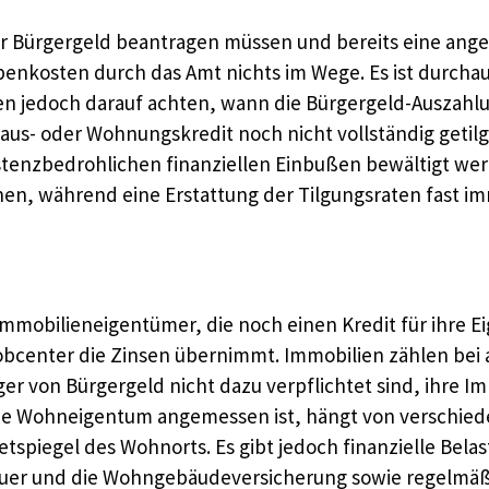
 Bürgergeld beantragen müssen und bereits eine angem
ebenkosten durch das Amt nichts im Wege. Es ist durc
ten jedoch darauf achten, wann die Bürgergeld-Auszahlu
Haus- oder Wohnungskredit noch nicht vollständig getil
stenzbedrohlichen finanziellen Einbußen bewältigt we
hen, während eine Erstattung der Tilgungsraten fast im
ob Immobilieneigentümer, die noch einen Kredit für ih
Jobcenter die Zinsen übernimmt. Immobilien zählen b
 von Bürgergeld nicht dazu verpflichtet sind, ihre Im
gene Wohneigentum angemessen ist, hängt von verschie
piegel des Wohnorts. Es gibt jedoch finanzielle Belast
uer und die Wohngebäudeversicherung sowie regelmäßi