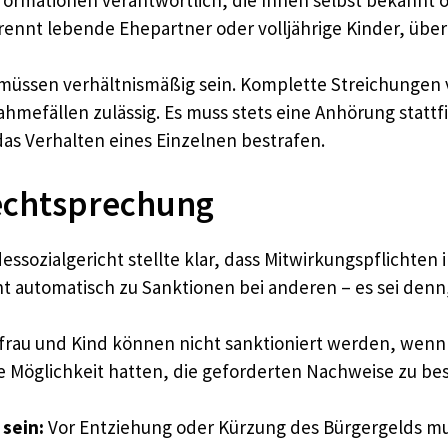
nformationen verantwortlich, die Ihnen selbst bekannt 
etrennt lebende Ehepartner oder volljährige Kinder, über
üssen verhältnismäßig sein. Komplette Streichungen v
hmefällen zulässig. Es muss stets eine Anhörung stattf
as Verhalten eines Einzelnen bestrafen.
Rechtsprechung
ssozialgericht stellte klar, dass Mitwirkungspflichten
t automatisch zu Sanktionen bei anderen – es sei denn, 
rau und Kind können nicht sanktioniert werden, wenn 
 Möglichkeit hatten, die geforderten Nachweise zu besc
sein:
Vor Entziehung oder Kürzung des Bürgergelds mu