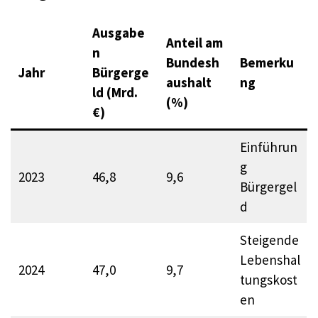
Ausgabe
Anteil am
n
Bundesh
Bemerku
Jahr
Bürgerge
aushalt
ng
ld (Mrd.
(%)
€)
Einführun
g
2023
46,8
9,6
Bürgergel
d
Steigende
Lebenshal
2024
47,0
9,7
tungskost
en