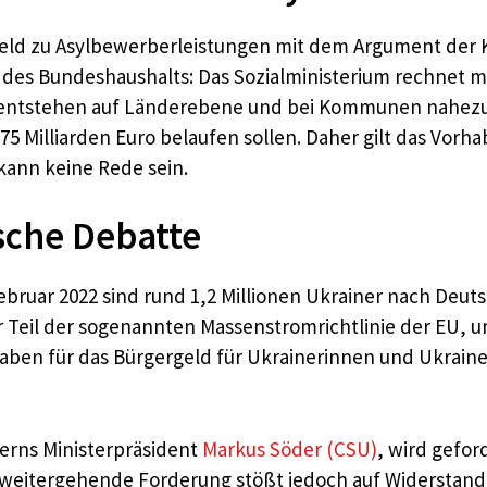
eld zu Asylbewerberleistungen mit dem Argument der
g des Bundeshaushalts: Das Sozialministerium rechnet mi
s entstehen auf Länderebene und bei Kommunen nahezu 
75 Milliarden Euro belaufen sollen. Daher gilt das Vorh
kann keine Rede sein.
sche Debatte
Februar 2022 sind rund 1,2 Millionen Ukrainer nach Deut
r Teil der sogenannten Massenstromrichtlinie der EU, 
aben für das Bürgergeld für Ukrainerinnen und Ukraine
yerns Ministerpräsident
Markus Söder (CSU)
, wird gefor
 weitergehende Forderung stößt jedoch auf Widerstand 