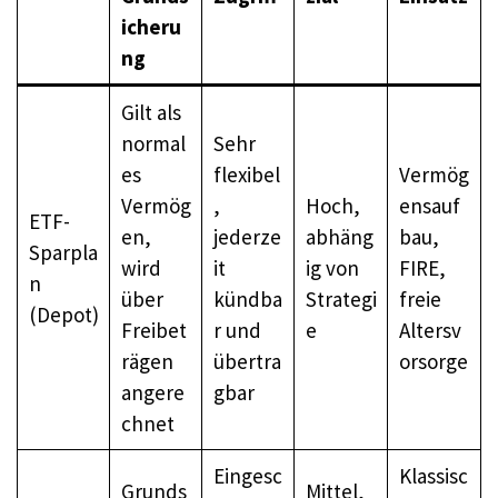
icheru
ng
Gilt als
normal
Sehr
es
flexibel
Vermög
Vermög
,
Hoch,
ensauf
ETF-
en,
jederze
abhäng
bau,
Sparpla
wird
it
ig von
FIRE,
n
über
kündba
Strategi
freie
(Depot)
Freibet
r und
e
Altersv
rägen
übertra
orsorge
angere
gbar
chnet
Eingesc
Klassisc
Grunds
Mittel,