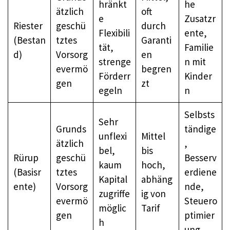
hränkt
he
ätzlich
oft
e
Zusatzr
Riester
geschü
durch
Flexibili
ente,
(Bestan
tztes
Garanti
tät,
Familie
d)
Vorsorg
en
strenge
n mit
evermö
begren
Förderr
Kinder
gen
zt
egeln
n
Selbsts
Sehr
Grunds
tändige
unflexi
Mittel
ätzlich
,
bel,
bis
Rürup
geschü
Besserv
kaum
hoch,
(Basisr
tztes
erdiene
Kapital
abhäng
ente)
Vorsorg
nde,
zugriffe
ig von
evermö
Steuero
möglic
Tarif
gen
ptimier
h
ung