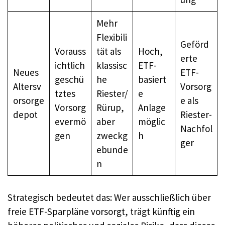
Mehr
Flexibili
Geförd
Vorauss
tät als
Hoch,
erte
ichtlich
klassisc
ETF-
Neues
ETF-
geschü
he
basiert
Altersv
Vorsorg
tztes
Riester/
e
orsorge
e als
Vorsorg
Rürup,
Anlage
depot
Riester-
evermö
aber
möglic
Nachfol
gen
zweckg
h
ger
ebunde
n
Strategisch bedeutet das: Wer ausschließlich über
freie ETF-Sparpläne vorsorgt, trägt künftig ein