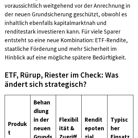
voraussichtlich weitgehend vor der Anrechnung in
der neuen Grundsicherung geschützt, obwohl es
inhaltlich ebenfalls kapitalmarktnah und
renditestark investieren kann. Für viele Sparer
entsteht so eine neue Kombination: ETF-Rendite,
staatliche Förderung und mehr Sicherheit im
Hinblick auf eine mögliche spätere Bedürftigkeit.
ETF, Rürup, Riester im Check: Was
ändert sich strategisch?
Behan
dlung
in der
Flexibil
Rendit
Typisc
Produk
neuen
ität &
epoten
her
t
Grunds
Zugriff
zial
Einsatz