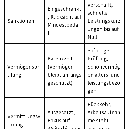
Verschärft,
Eingeschränkt
schnelle
, Rücksicht auf
Sanktionen
Leistungskürz
Mindestbedar
ungen bis auf
f
Null
Sofortige
Karenzzeit
Prüfung,
Vermögenspr
(Vermögen
Schonvermög
üfung
bleibt anfangs
en alters- und
geschützt)
leistungsbezo
gen
Rückkehr,
Ausgesetzt,
Arbeitsaufnah
Vermittlungsv
Fokus auf
me steht
orrang
Weiterbildung
wieder an