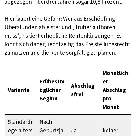
abgezogen – bei drei Jahren sogar 10,8 Prozent.​
Hier lauert eine Gefahr: Wer aus Erschöpfung
Überstunden ableistet und „früher aufhören
muss“, riskiert erhebliche Rentenkürzungen. Es
lohnt sich daher, rechtzeitig das Freistellungsrecht
zu nutzen und die Rente sorgfältig zu planen.
Monatlich
Frühestm
er
Abschlag
Variante
öglicher
Abschlag
sfrei
Beginn
pro
Monat
Standardr
Nach
egelalters
Geburtsja
Ja
keiner