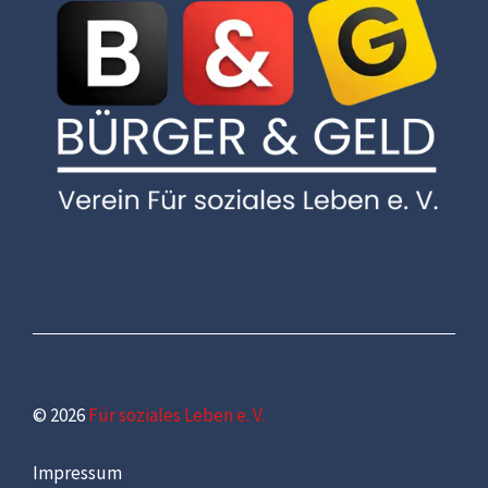
© 2026
Für soziales Leben e. V.
Impressum