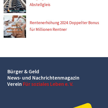
Abstellgleis
Rentenerhöhung 2024: Doppelter Bonus
für Millionen Rentner
Bürger & Geld
News- und Nachrichtenmagazin
Verein
Für soziales Leben e. V.