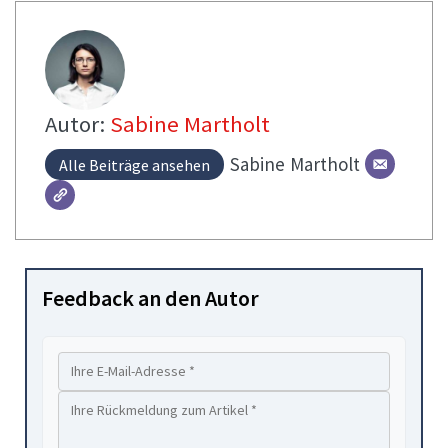
Autor:
Sabine Martholt
Sabine
Martholt
Alle Beiträge ansehen
Feedback an den Autor