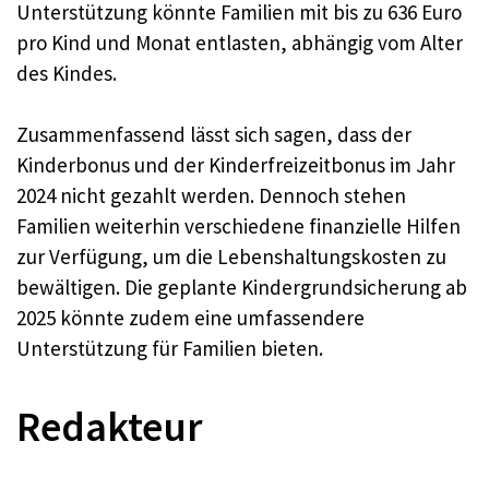
Unterstützung könnte Familien mit bis zu 636 Euro
pro Kind und Monat entlasten, abhängig vom Alter
des Kindes.
Zusammenfassend lässt sich sagen, dass der
Kinderbonus und der Kinderfreizeitbonus im Jahr
2024 nicht gezahlt werden. Dennoch stehen
Familien weiterhin verschiedene finanzielle Hilfen
zur Verfügung, um die Lebenshaltungskosten zu
bewältigen. Die geplante Kindergrundsicherung ab
2025 könnte zudem eine umfassendere
Unterstützung für Familien bieten.
Redakteur