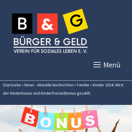
Zum
Inhalt
springen
Menü
Startseite
»
News - Aktuelle Nachrichten
»
Familie
»
Kinder 2024: Wird
der Kinderbonus und Kinderfreizeitbonus gezahlt