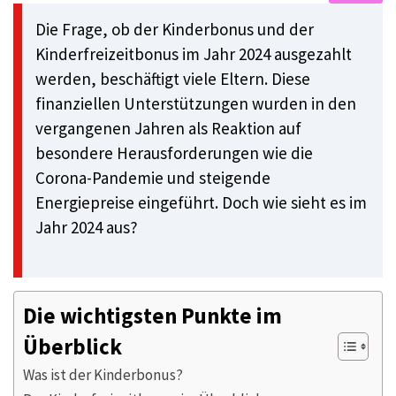
Die Frage, ob der Kinderbonus und der
Kinderfreizeitbonus im Jahr 2024 ausgezahlt
werden, beschäftigt viele Eltern. Diese
finanziellen Unterstützungen wurden in den
vergangenen Jahren als Reaktion auf
besondere Herausforderungen wie die
Corona-Pandemie und steigende
Energiepreise eingeführt. Doch wie sieht es im
Jahr 2024 aus?
Die wichtigsten Punkte im
Überblick
Was ist der Kinderbonus?