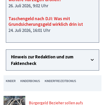
26. Juli 2026, 9:02 Uhr
Taschengeld nach DJI: Was mit
Grundsicherungsgeld wirklich drin ist
24. Juli 2026, 16:01 Uhr
Hinweis zur Redaktion und zum
Faktencheck
KINDER
KINDERBONUS
KINDERFREIZEITBONUS
Bürgergeld Bezieher sollen aufs