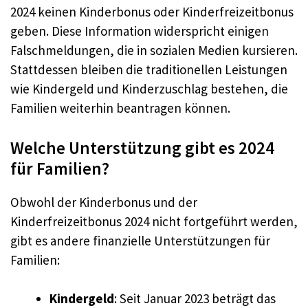
2024 keinen Kinderbonus oder Kinderfreizeitbonus
geben. Diese Information widerspricht einigen
Falschmeldungen, die in sozialen Medien kursieren.
Stattdessen bleiben die traditionellen Leistungen
wie Kindergeld und Kinderzuschlag bestehen, die
Familien weiterhin beantragen können.
Welche Unterstützung gibt es 2024
für Familien?
Obwohl der Kinderbonus und der
Kinderfreizeitbonus 2024 nicht fortgeführt werden,
gibt es andere finanzielle Unterstützungen für
Familien:
Kindergeld
: Seit Januar 2023 beträgt das