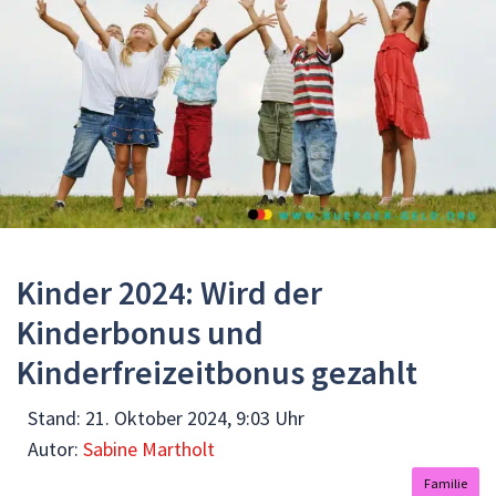
Kinder 2024: Wird der
Kinderbonus und
Kinderfreizeitbonus gezahlt
Stand:
21. Oktober 2024, 9:03 Uhr
Autor:
Sabine Martholt
Familie