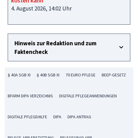
kosten kann
4. August 2026, 14:02 Uhr
Hinweis zur Redaktion und zum
Faktencheck
§ 40A SGB XI
§ 40B SGB XI
70 EURO PFLEGE
BEEP-GESETZ
BFARM DIPA VERZEICHNIS
DIGITALE PFLEGEANWENDUNGEN
DIGITALE PFLEGEHILFE
DIPA
DIPA ANTRAG
PFLEGE-APP ERSTATTUNG
PFLEGEGRAD APP