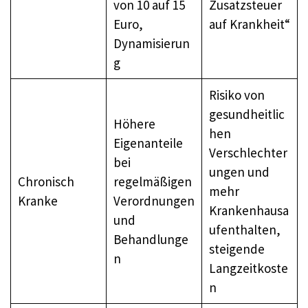
von 10 auf 15
Zusatzsteuer
Euro,
auf Krankheit“
Dynamisierun
g
Risiko von
gesundheitlic
Höhere
hen
Eigenanteile
Verschlechter
bei
ungen und
Chronisch
regelmäßigen
mehr
Kranke
Verordnungen
Krankenhausa
und
ufenthalten,
Behandlunge
steigende
n
Langzeitkoste
n