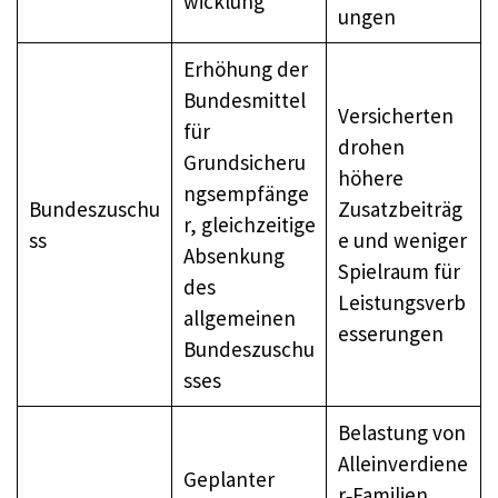
wicklung
ungen
Erhöhung der
Bundesmittel
Versicherten
für
drohen
Grundsicheru
höhere
ngsempfänge
Bundeszuschu
Zusatzbeiträg
r, gleichzeitige
ss
e und weniger
Absenkung
Spielraum für
des
Leistungsverb
allgemeinen
esserungen
Bundeszuschu
sses
Belastung von
Alleinverdiene
Geplanter
r‑Familien,