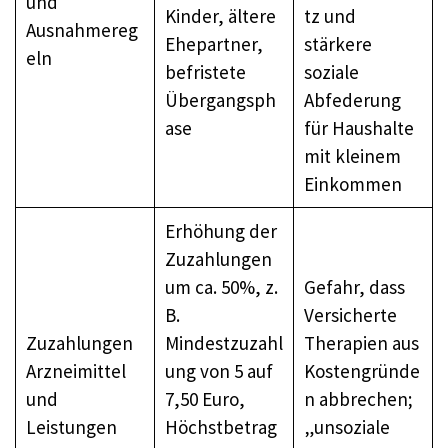
und
Kinder, ältere
tz und
Ausnahmereg
Ehepartner,
stärkere
eln
befristete
soziale
Übergangsph
Abfederung
ase
für Haushalte
mit kleinem
Einkommen
Erhöhung der
Zuzahlungen
um ca. 50%, z.
Gefahr, dass
B.
Versicherte
Zuzahlungen
Mindestzuzahl
Therapien aus
Arzneimittel
ung von 5 auf
Kostengründe
und
7,50 Euro,
n abbrechen;
Leistungen
Höchstbetrag
„unsoziale