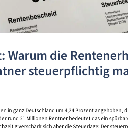
t: Warum die Rentener
tner steuerpflichtig m
ten in ganz Deutschland um 4,24 Prozent angehoben, de
e der rund 21 Millionen Rentner bedeutet das ein spürba
hzeitig verschärft sich aber die Steuerlage: Der steuer