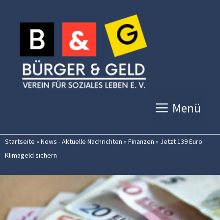
Zum
Inhalt
springen
Menü
Startseite
»
News - Aktuelle Nachrichten
»
Finanzen
»
Jetzt 139 Euro
Klimageld sichern