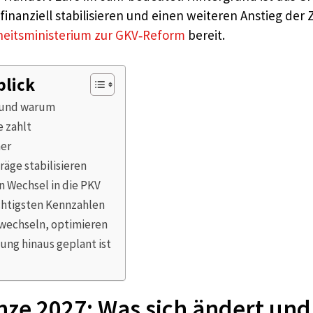
nanziell stabilisieren und einen weiteren Anstieg der Z
eitsministerium zur GKV‑Reform
bereit.
blick
 und warum
 zahlt
ner
äge stabilisieren
n Wechsel in die PKV
chtigsten Kennzahlen
 wechseln, optimieren
ng hinaus geplant ist
ze 2027: Was sich ändert un