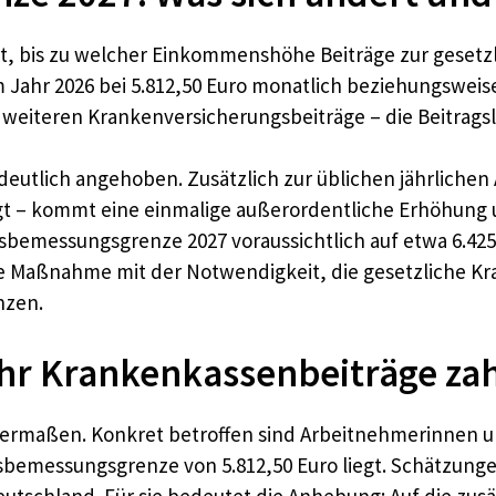
t, bis zu welcher Einkommenshöhe Beiträge zur gesetz
 Jahr 2026 bei 5.812,50 Euro monatlich beziehungsweise
 weiteren Krankenversicherungsbeiträge – die Beitragsla
deutlich angehoben. Zusätzlich zur üblichen jährliche
egt – kommt eine einmalige außerordentliche Erhöhung u
agsbemessungsgrenze 2027 voraussichtlich auf etwa 6.425
e Maßnahme mit der Notwendigkeit, die gesetzliche Kran
nzen.
hr Krankenkassenbeiträge zah
eichermaßen. Konkret betroffen sind Arbeitnehmerinnen
bemessungsgrenze von 5.812,50 Euro liegt. Schätzungen z
Deutschland. Für sie bedeutet die Anhebung: Auf die zus