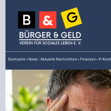
Zum
Inhalt
springen
Startseite
»
News - Aktuelle Nachrichten
»
Finanzen
»
P-Konto