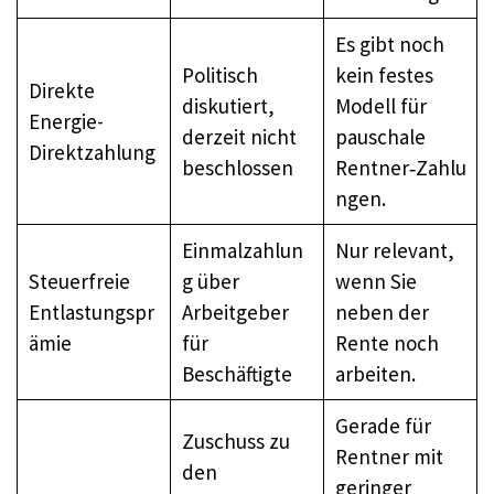
Es gibt noch
Politisch
kein festes
Direkte
diskutiert,
Modell für
Energie-
derzeit nicht
pauschale
Direktzahlung
beschlossen
Rentner‑Zahlu
ngen.
Einmalzahlun
Nur relevant,
Steuerfreie
g über
wenn Sie
Entlastungspr
Arbeitgeber
neben der
ämie
für
Rente noch
Beschäftigte
arbeiten.
Gerade für
Zuschuss zu
Rentner mit
den
geringer