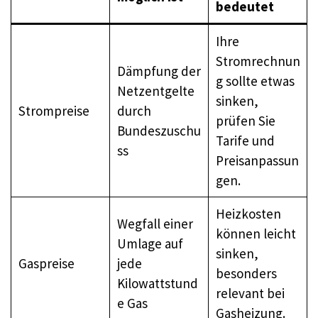
bedeutet
Ihre
Stromrechnun
Dämpfung der
g sollte etwas
Netzentgelte
sinken,
Strompreise
durch
prüfen Sie
Bundeszuschu
Tarife und
ss
Preisanpassun
gen.
Heizkosten
Wegfall einer
können leicht
Umlage auf
sinken,
Gaspreise
jede
besonders
Kilowattstund
relevant bei
e Gas
Gasheizung.