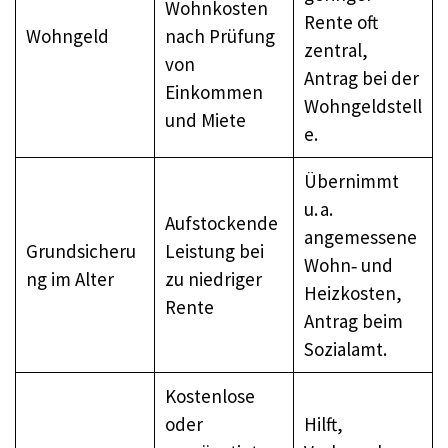
Wohnkosten
Rente oft
Wohngeld
nach Prüfung
zentral,
von
Antrag bei der
Einkommen
Wohngeldstell
und Miete
e.
Übernimmt
u. a.
Aufstockende
angemessene
Grundsicheru
Leistung bei
Wohn‑ und
ng im Alter
zu niedriger
Heizkosten,
Rente
Antrag beim
Sozialamt.
Kostenlose
oder
Hilft,