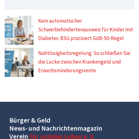
Kein automatischer
Schwerbehindertenausweis für Kinder mit
Diabetes: BSG präzisiert GdB-50-Regel
Nahtlosigkeitsregelung: So schließen Sie
die Lücke zwischen Krankengeld und
Erwerbsminderungsrente
Bürger & Geld
News- und Nachrichtenmagazin
Verein
Für soziales Leben e. V.