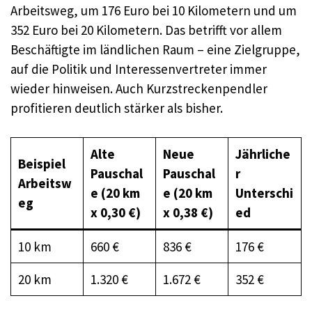
Arbeitsweg, um 176 Euro bei 10 Kilometern und um
352 Euro bei 20 Kilometern. Das betrifft vor allem
Beschäftigte im ländlichen Raum – eine Zielgruppe,
auf die Politik und Interessenvertreter immer
wieder hinweisen. Auch Kurzstreckenpendler
profitieren deutlich stärker als bisher.​
Alte
Neue
Jährliche
Beispiel
Pauschal
Pauschal
r
Arbeitsw
e (20 km
e (20 km
Unterschi
eg
x 0,30 €)
x 0,38 €)
ed
10 km
660 €
836 €
176 €
20 km
1.320 €
1.672 €
352 €