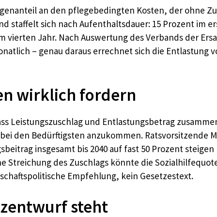
 Eigenanteil an den pflegebedingten Kosten, der ohne Z
d staffelt sich nach Aufenthaltsdauer: 15 Prozent im e
m vierten Jahr. Nach Auswertung des Verbands der Ersat
atlich – genau daraus errechnet sich die Entlastung von
en wirklich fordern
ass Leistungszuschlag und Entlastungsbetrag zusammen
 bei den Bedürftigsten anzukommen. Ratsvorsitzende M
sbeitrag insgesamt bis 2040 auf fast 50 Prozent steige
 Eine Streichung des Zuschlags könnte die Sozialhilfequ
rtschaftspolitische Empfehlung, kein Gesetzestext.
tzentwurf steht