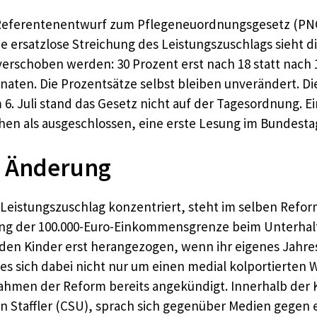
ferentenentwurf zum Pflegeneuordnungsgesetz (PNOG) 
 ersatzlose Streichung des Leistungszuschlags sieht die
erschoben werden: 30 Prozent erst nach 18 statt nach 
naten. Die Prozentsätze selbst bleiben unverändert. D
. Juli stand das Gesetz nicht auf der Tagesordnung. E
en als ausgeschlossen, eine erste Lesung im Bundestag
re Änderung
 Leistungszuschlag konzentriert, steht im selben Refor
ung der 100.000-Euro-Einkommensgrenze beim Unterhalt
den Kinder erst herangezogen, wenn ihr eigenes Jahr
lt es sich dabei nicht nur um einen medial kolportierte
ahmen der Reform bereits angekündigt. Innerhalb der Koa
n Staffler (CSU), sprach sich gegenüber Medien gegen 