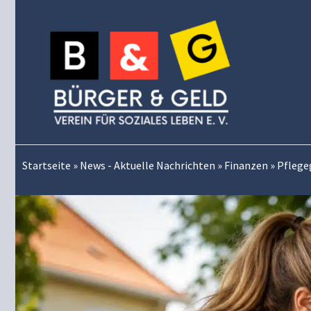
Zum
Inhalt
springen
Startseite
»
News - Aktuelle Nachrichten
»
Finanzen
»
Pflegeg