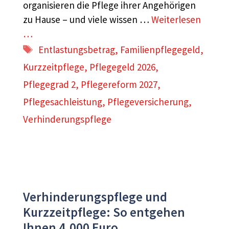
organisieren die Pflege ihrer Angehörigen
zu Hause – und viele wissen …
Weiterlesen
…
Schlagwörter
Entlastungsbetrag
,
Familienpflegegeld
,
Kurzzeitpflege
,
Pflegegeld 2026
,
Pflegegrad 2
,
Pflegereform 2027
,
Pflegesachleistung
,
Pflegeversicherung
,
Verhinderungspflege
Verhinderungspflege und
Kurzzeitpflege: So entgehen
Ihnen 4.000 Euro