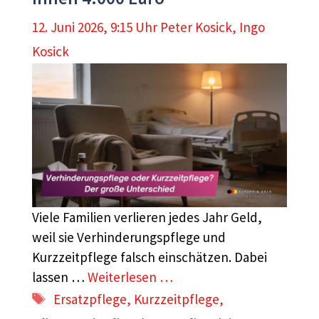
12. Juni 2026, 9:15 Uhr
Peter Kosick
,
Ingo
Kosick
Viele Familien verlieren jedes Jahr Geld,
weil sie Verhinderungspflege und
Kurzzeitpflege falsch einschätzen. Dabei
lassen …
Weiterlesen …
Schlagwörter
Ersatzpflege
,
Kurzzeitpflege
,