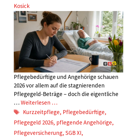
Kosick
Pflegebedürftige und Angehörige schauen
2026 vor allem auf die stagnierenden
Pflegegeld-Beträge – doch die eigentliche
…
Weiterlesen …
Schlagwörter
Kurzzeitpflege
,
Pflegebedürftige
,
Pflegegeld 2026
,
pflegende Angehörige
,
Pflegeversicherung
,
SGB XI
,