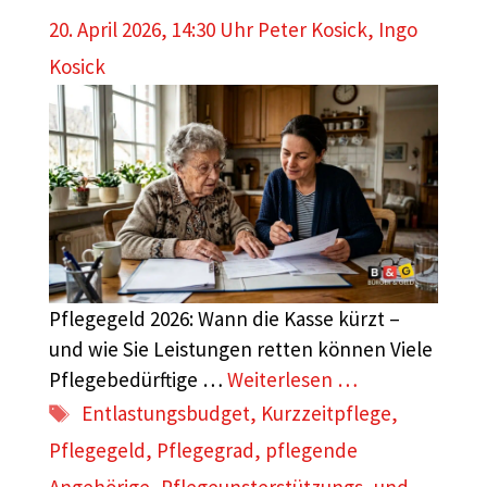
20. April 2026, 14:30 Uhr
Peter Kosick
,
Ingo
Kosick
Pflegegeld 2026: Wann die Kasse kürzt –
und wie Sie Leistungen retten können Viele
Pflegebedürftige …
Weiterlesen …
Schlagwörter
Entlastungsbudget
,
Kurzzeitpflege
,
Pflegegeld
,
Pflegegrad
,
pflegende