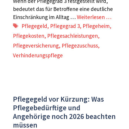
Wenn der Pflegegrad 3 festgestellt wird,
bedeutet das für Betroffene eine deutliche
Einschränkung im Alltag …
Weiterlesen …
Schlagwörter
Pflegegeld
,
Pflegegrad 3
,
Pflegeheim
,
Pflegekosten
,
Pflegesachleistungen
,
Pflegeversicherung
,
Pflegezuschuss
,
Verhinderungspflege
Pflegegeld vor Kürzung: Was
Pflegebedürftige und
Angehörige noch 2026 beachten
müssen