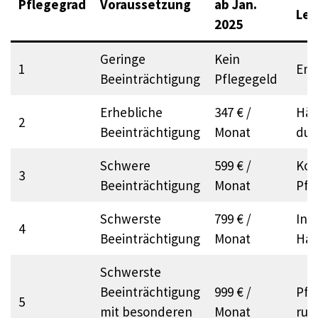
Pflegegrad
Voraussetzung
ab Jan.
Lei
2025
Geringe
Kein
1
Ent
Beeinträchtigung
Pflegegeld
Erhebliche
347 € /
Häu
2
Beeinträchtigung
Monat
dur
Schwere
599 € /
Kom
3
Beeinträchtigung
Monat
Pfl
Schwerste
799 € /
Int
4
Beeinträchtigung
Monat
Hau
Schwerste
Beeinträchtigung
999 € /
Pfl
5
mit besonderen
Monat
run