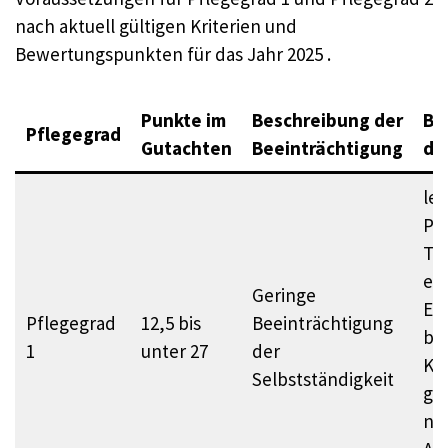
nach aktuell gültigen Kriterien und
Bewertungspunkten für das Jahr 2025 .
Punkte im
Beschreibung der
Be
Pflegegrad
Gutachten
Beeinträchtigung
de
lei
Pr
Tr
ers
Geringe
Ei
Pflegegrad
12,5 bis
Beeinträchtigung
bei
1
unter 27
der
Kö
Selbstständigkeit
ger
nöt