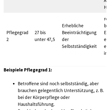
An
Ha
reg
Erhebliche
be
Pflegegrad
27 bis
Beeinträchtigung
Ess
2
unter 47,5
der
er
Selbstständigkeit
ei
im 
Beispiele Pflegegrad 1:
Betroffene sind noch selbstständig, aber
brauchen gelegentlich Unterstützung, z. B.
bei der Körperpflege oder
Haushaltsführung.