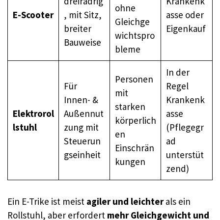
dreirädrig
Krankenk
ohne
E-Scooter
, mit Sitz,
asse oder
Gleichge
breiter
Eigenkauf
wichtspro
Bauweise
bleme
In der
Personen
Für
Regel
mit
Innen- &
Krankenk
starken
Elektrorol
Außennut
asse
körperlich
lstuhl
zung mit
(Pflegegr
en
Steuerun
ad
Einschrän
gseinheit
unterstüt
kungen
zend)
Ein E-Trike ist meist
agiler und leichter
als ein
Rollstuhl, aber erfordert
mehr Gleichgewicht und