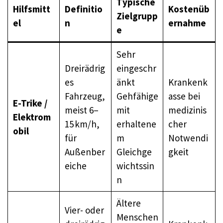
Typische
Hilfsmitt
Definitio
Kostenüb
Zielgrupp
el
n
ernahme
e
Sehr
Dreirädrig
eingeschr
es
änkt
Krankenk
Fahrzeug,
Gehfähige
asse bei
E-Trike /
meist 6–
mit
medizinis
Elektrom
15 km/h,
erhaltene
cher
obil
für
m
Notwendi
Außenber
Gleichge
gkeit
eiche
wichtssin
n
Ältere
Vier- oder
Menschen