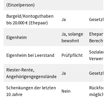
(Einzelperson)
Bargeld/Kontoguthaben
Ja
Gesetzlic
bis 20.000 € (Ehepaar)
Ja, solange
Ehepartn
Eigenheim
bewohnt
Berechti
Sozialam
Eigenheim bei Leerstand
Prüfpflicht
Verwertu
Riester-Rente,
Ja
Gesetzli
Angehörigengegenstände
Schenkungen der letzten
Rückford
Nein
10 Jahre
möglich