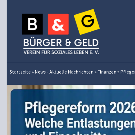
Zum
Inhalt
springen
Startseite
»
News - Aktuelle Nachrichten
»
Finanzen
»
Pflege