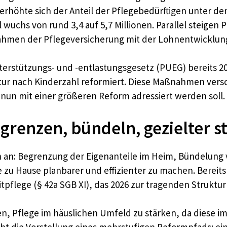
 erhöhte sich der Anteil der Pflegebedürftigen unter d
l wuchs von rund 3,4 auf 5,7 Millionen. Parallel steige
men der Pflegeversicherung mit der Lohnentwicklung 
erstützungs- und -entlastungsgesetz (PUEG) bereits 2
ur nach Kinderzahl reformiert. Diese Maßnahmen verscha
 nun mit einer größeren Reform adressiert werden soll.
grenzen, bündeln, gezielter s
en an: Begrenzung der Eigenanteile im Heim, Bündelung 
e zu Hause planbarer und effizienter zu machen. Bereit
tpflege (§ 42a SGB XI), das 2026 zur tragenden Struktur
hen, Pflege im häuslichen Umfeld zu stärken, da diese im