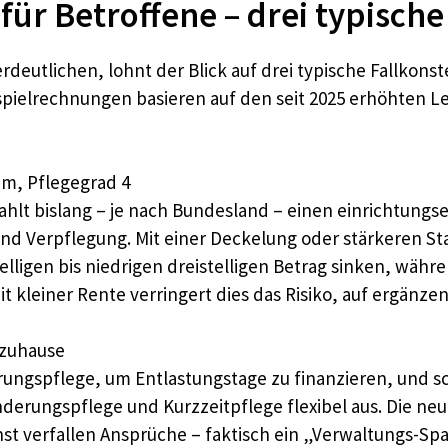
r Betroffene – drei typische 
eutlichen, lohnt der Blick auf drei typische Fallkonstel
ispielrechnungen basieren auf den seit 2025 erhöhten L
im, Pflegegrad 4
ahlt bislang – je nach Bundesland – einen einrichtungse
und Verpflegung. Mit einer Deckelung oder stärkeren St
lligen bis niedrigen dreistelligen Betrag sinken, währ
t kleiner Rente verringert dies das Risiko, auf ergänze
 zuhause
rungspflege, um Entlastungstage zu finanzieren, und s
derungspflege und Kurzzeitpflege flexibel aus. Die neue
t verfallen Ansprüche – faktisch ein „Verwaltungs-Spar