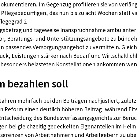
dokumentieren. Im Gegenzug profitieren sie von verlän
 Pflegebedürftigen, das nun bis zu acht Wochen statt vi
flegegrad 2
ngsbetrag und tageweise Inanspruchnahme ambulanter 
r, Beratungs- und Unterstützungsangebote zu bündeln u
 passendes Versorgungsangebot zu vermitteln. Gleichz
k, Leistungen stärker nach Bedarf und Wirtschaftlichke
ei besonders belasteten Konstellationen ankommen wer
m bezahlen soll
Jahren mehrfach bei den Beiträgen nachjustiert, zuletz
ten Reform einen deutlich höheren Beitrag, während El
Entscheidung des Bundesverfassungsgerichts zur Berüc
n bei gleichzeitig gedeckelten Eigenanteilen im Heim l
ngsgrenzen von Arbeitnehmern und Arbeitgebern zu übe