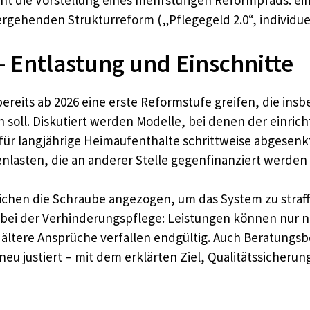
eht die Vorstellung eines mehrstufigen Reformpfads: ei
tergehenden Strukturreform („Pflegegeld 2.0“, individu
– Entlastung und Einschnitte
ll bereits ab 2026 eine erste Reformstufe greifen, die
soll. Diskutiert werden Modelle, bei denen der einricht
für langjährige Heimaufenthalte schrittweise abgesenk
enlasten, die an anderer Stelle gegenfinanziert werde
reichen die Schraube angezogen, um das System zu stra
ist bei der Verhinderungspflege: Leistungen können nur 
ältere Ansprüche verfallen endgültig. Auch Beratungsb
neu justiert – mit dem erklärten Ziel, Qualitätssicheru